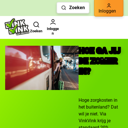
Links
Zoeken
voor
Inloggen
snelle
Zoeken
Gebruikers menu
navigatie
Inlogge
Zoeken
n
HOE GA JIJ
DE ZOMER
IN?
Hoge zorgkosten in
het buitenland? Dat
wil je niet. Via
VinkVink krijg je
standaard 20%