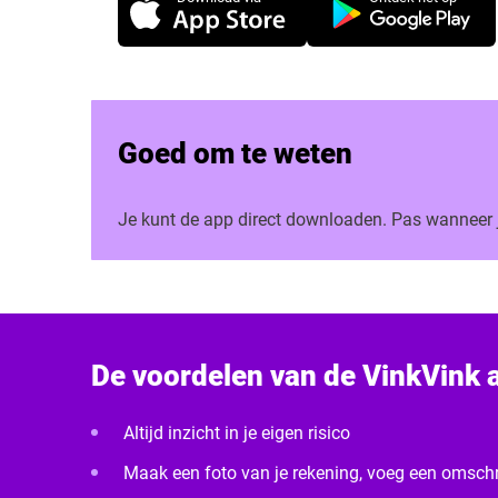
Goed om te weten
Je kunt de app direct downloaden. Pas wanneer je
De voordelen van de VinkVink 
Altijd inzicht in je eigen risico
Maak een foto van je rekening, voeg een omschri