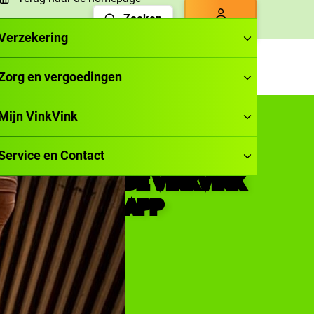
Zoeken
Inloggen
Verzekering
Zorg en vergoedingen
Mijn VinkVink
DOWNLOAD
Service en Contact
DE VINKVINK
APP