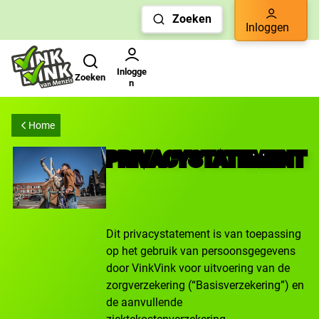
Links
Zoeken
voor
Inloggen
snelle
Zoeken
Gebruikers menu
navigatie
Inlogge
Zoeken
n
Home
PRIVACYSTATEMENT
Dit privacystatement is van toepassing
op het gebruik van persoonsgegevens
door VinkVink voor uitvoering van de
zorgverzekering (“Basisverzekering”) en
de aanvullende