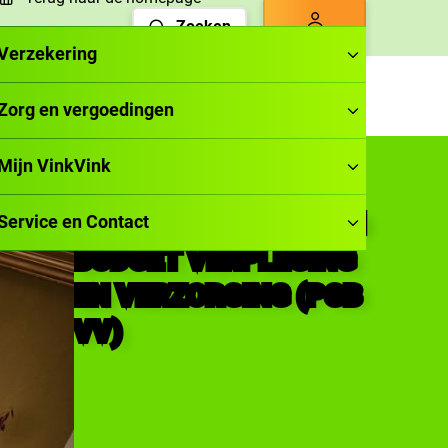
Zoeken
Inloggen
Verzekering
Zorg en vergoedingen
Mijn VinkVink
PERSOONSGEBONDEN
Service en Contact
BUDGET VERPLEGING
EN VERZORGING (PGB
VV)