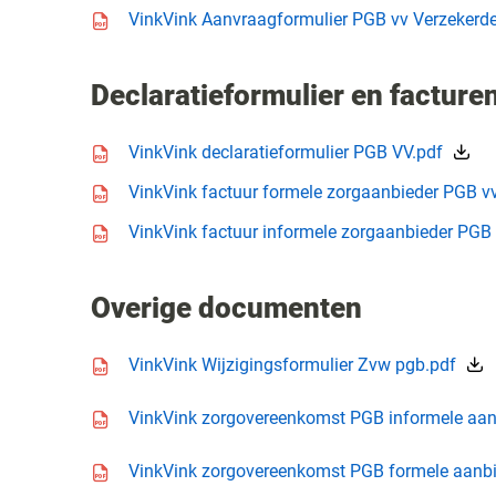
Icon file type-pdf
VinkVink Aanvraagformulier PGB vv Verzekerde
Declaratieformulier en facture
Icon file type-pdf
VinkVink declaratieformulier PGB VV.pdf
Icon file type-pdf
VinkVink factuur formele zorgaanbieder PGB v
Icon file type-pdf
VinkVink factuur informele zorgaanbieder PGB 
Overige documenten
Icon file type-pdf
VinkVink Wijzigingsformulier Zvw pgb.pdf
Icon file type-pdf
VinkVink zorgovereenkomst PGB informele aanb
Icon file type-pdf
VinkVink zorgovereenkomst PGB formele aanbie