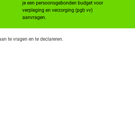
je een persoonsgebonden budget voor
verpleging en verzorging (pgb vv)
aanvragen.
an te vragen en te declareren.