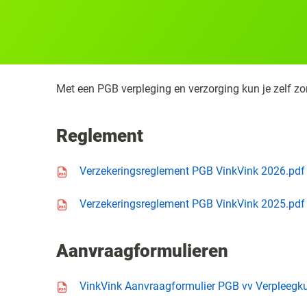
Met een PGB verpleging en verzorging kun je zelf zo
Reglement
Icon file type-pdf
Verzekeringsreglement PGB VinkVink 2026.pdf
Icon file type-pdf
Verzekeringsreglement PGB VinkVink 2025.pdf
Aanvraagformulieren
Icon file type-pdf
VinkVink Aanvraagformulier PGB vv Verpleegku