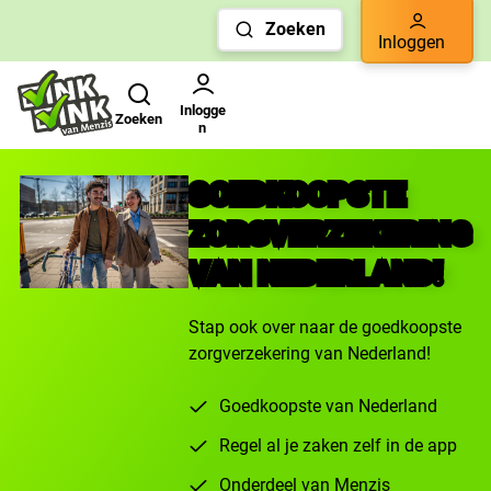
Links
Zoeken
voor
Inloggen
snelle
Zoeken
Gebruikers menu
navigatie
Inlogge
Zoeken
n
GOEDKOOPSTE
ZORGVERZEKERING
VAN NEDERLAND!
Stap ook over naar de goedkoopste
zorgverzekering van Nederland!
Check
Goedkoopste van Nederland
Check
Regel al je zaken zelf in de app
Onderdeel van Menzis