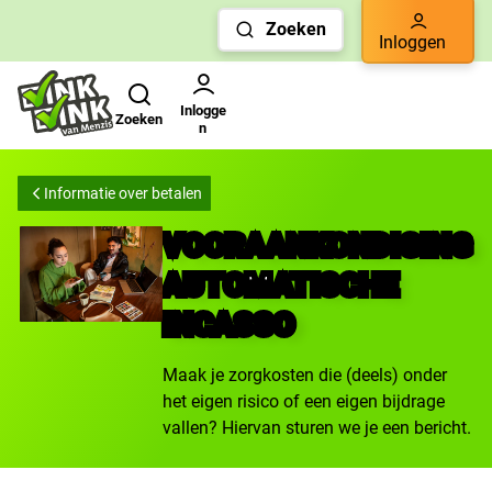
Links
Zoeken
voor
Inloggen
snelle
Zoeken
Gebruikers menu
navigatie
Inlogge
Zoeken
n
Informatie over betalen
VOORAANKONDIGING
AUTOMATISCHE
INCASSO
Maak je zorgkosten die (deels) onder
het eigen risico of een eigen bijdrage
vallen? Hiervan sturen we je een bericht.