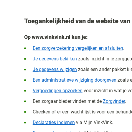
Toegankelijkheid van de website van
Op www.vinkvink.nl kun je:
Een zorgverzekering vergelijken en afsluiten
.
Je gegevens bekijken
zoals inzicht in je zorggeb
Je gegevens wijzigen
zoals een ander pakket ki
Een administratieve wijziging doorgeven
zoals 
Vergoedingen opzoeken
voor inzicht in wat je v
Een zorgaanbieder vinden met de
Zorgvinder
.
Checken of er een wachtlijst is voor een behand
Declaraties indienen
via Mijn VinkVink
.