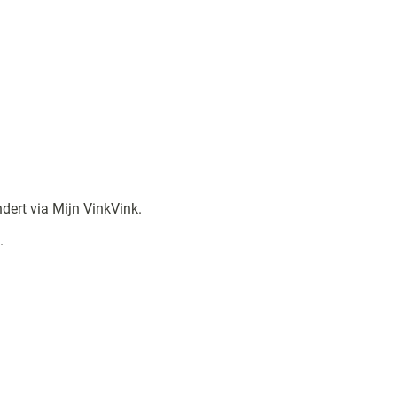
dert via Mijn VinkVink
.
s.