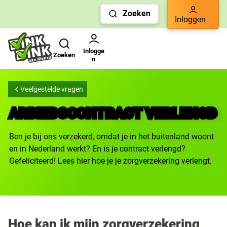
Links
Zoeken
voor
Inloggen
snelle
Zoeken
Gebruikers menu
navigatie
Inlogge
Zoeken
n
Veelgestelde vragen
ARBEIDSCONTRACT VERLENGD
Ben je bij ons verzekerd, omdat je in het buitenland woont
en in Nederland werkt? En is je contract verlengd?
Gefeliciteerd! Lees hier hoe je je zorgverzekering verlengt.
Hoe kan ik mijn zorgverzekering