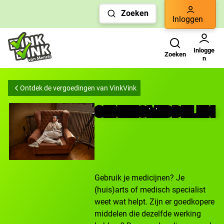
Links
Zoeken
voor
Inloggen
snelle
Zoeken
Gebruikers menu
navigatie
Inlogge
Zoeken
n
Ontdek de vergoedingen van VinkVink
GENEESMIDDELEN
Gebruik je medicijnen? Je
(huis)arts of medisch specialist
weet wat helpt. Zijn er goedkopere
middelen die dezelfde werking