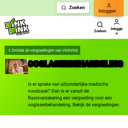
Links
Zoeken
voor
Inloggen
snelle
Zoeken
Gebruikers menu
navigatie
Inlogge
Zoeken
n
Ontdek de vergoedingen van VinkVink
OOGLASERBEHANDELING
Is er sprake van uitzonderlijke medische
noodzaak? Dan is er vanuit de
Basisverzekering een vergoeding voor een
ooglaserbehandeling. Bekijk de vergoedingen.