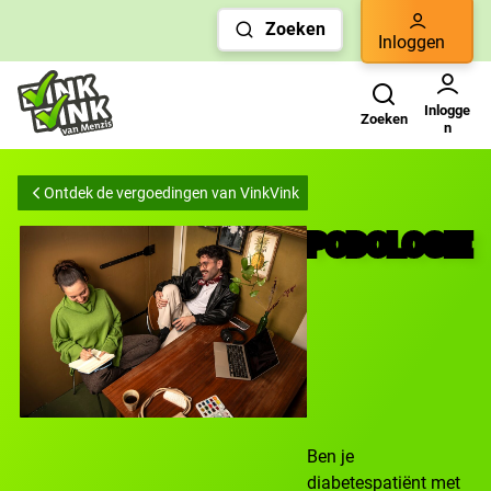
Links
Zoeken
voor
Inloggen
snelle
Zoeken
Gebruikers menu
navigatie
Inlogge
Zoeken
n
Ontdek de vergoedingen van VinkVink
PODOLOGIE
Ben je
diabetespatiënt met