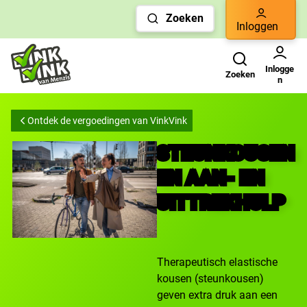
Links
Zoeken
voor
Inloggen
snelle
Zoeken
Gebruikers menu
navigatie
Inlogge
Zoeken
n
Ontdek de vergoedingen van VinkVink
STEUNKOUSEN
EN AAN- EN
UITTREKHULP
Therapeutisch elastische
kousen (steunkousen)
geven extra druk aan een