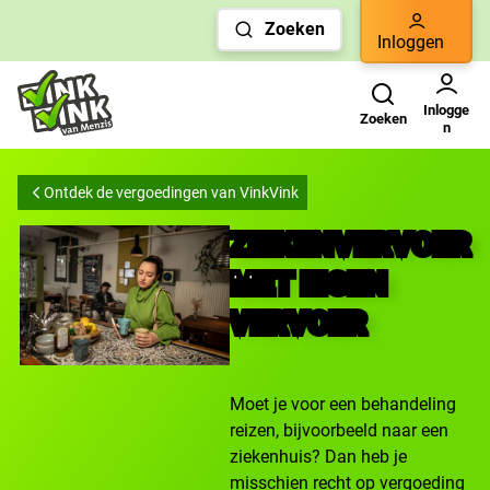
Links
Zoeken
voor
Inloggen
snelle
Zoeken
Gebruikers menu
navigatie
Inlogge
Zoeken
n
Ontdek de vergoedingen van VinkVink
ZIEKENVERVOER
MET EIGEN
VERVOER
Moet je voor een behandeling
reizen, bijvoorbeeld naar een
ziekenhuis? Dan heb je
misschien recht op vergoeding