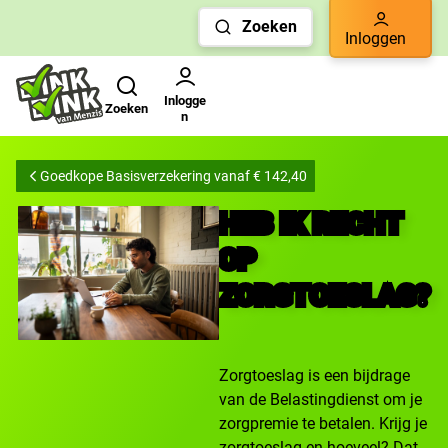
Links
Zoeken
voor
Inloggen
snelle
Zoeken
Gebruikers menu
navigatie
Inlogge
Zoeken
n
Goedkope Basisverzekering vanaf € 142,40
HEB IK RECHT
OP
ZORGTOESLAG?
Zorgtoeslag is een bijdrage
van de Belastingdienst om je
zorgpremie te betalen. Krijg je
zorgtoeslag en hoeveel? Dat