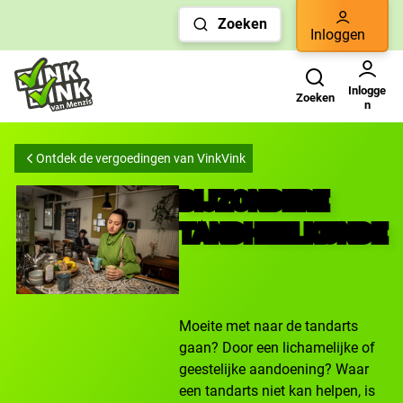
Links
Zoeken
voor
Inloggen
snelle
Zoeken
Gebruikers menu
navigatie
Inlogge
Zoeken
n
Ontdek de vergoedingen van VinkVink
BIJZONDERE
TANDHEELKUNDE
Moeite met naar de tandarts
gaan? Door een lichamelijke of
geestelijke aandoening? Waar
een tandarts niet kan helpen, is