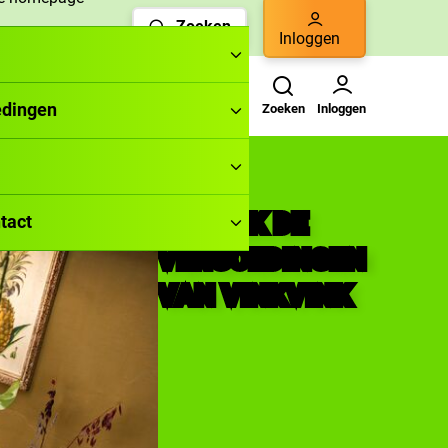
Zoeken
Inloggen
Zoeken
Gebruikers menu
edingen
Zoeken
Inloggen
ONTDEK DE
tact
VERGOEDINGEN
VAN VINKVINK