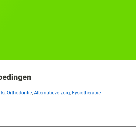
goedingen
ts
,
Orthodontie
,
Alternatieve zorg
,
Fysiotherapie