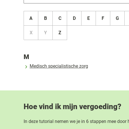
A
B
C
D
E
F
G
X
Y
Z
M
Medisch specialistische zorg
Hoe vind ik mijn vergoeding?
In deze tutorial nemen we je in 6 stappen mee door 