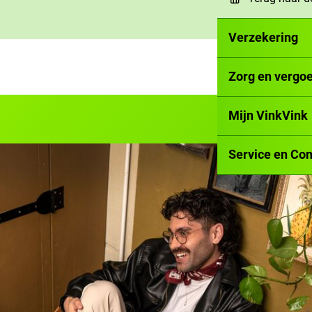
Verzekering
Zorg en vergo
Mijn VinkVink
Service en Con