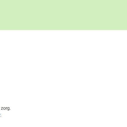
 zorg.
r
.