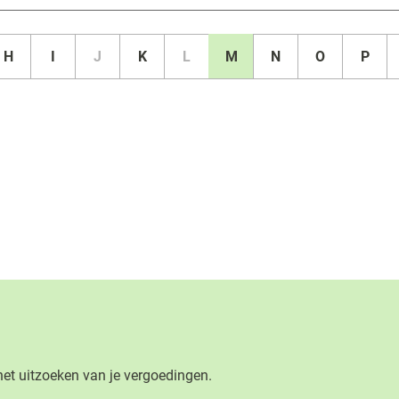
H
I
J
K
L
M
N
O
P
het uitzoeken van je vergoedingen.